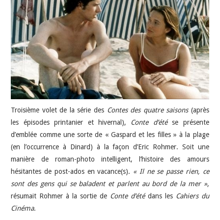
JEU VIDÉO
AUTRES
SOMMAIRE
A PROPOS
Troisième volet de la série des
Contes des quatre saisons
(après
les épisodes printanier et hivernal),
Conte d’été
se présente
d’emblée comme une sorte de « Gaspard et les filles » à la plage
(en l’occurrence à Dinard) à la façon d’Eric Rohmer. Soit une
manière de roman-photo intelligent, l’histoire des amours
hésitantes de post-ados en vacance(s).
« Il ne se passe rien, ce
sont des gens qui se baladent et parlent au bord de la mer »
,
résumait Rohmer à la sortie de
Conte d’été
dans les
Cahiers du
Cinéma
.