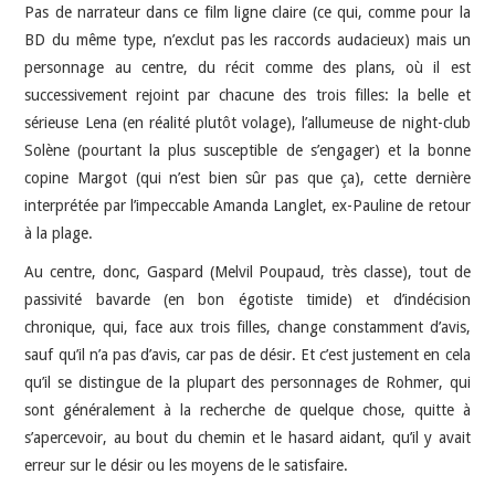
Pas de narrateur dans ce film ligne claire (ce qui, comme pour la
BD du même type, n’exclut pas les raccords audacieux) mais un
personnage au centre, du récit comme des plans, où il est
successivement rejoint par chacune des trois filles: la belle et
sérieuse Lena (en réalité plutôt volage), l’allumeuse de night-club
Solène (pourtant la plus susceptible de s’engager) et la bonne
copine Margot (qui n’est bien sûr pas que ça), cette dernière
interprétée par l’impeccable Amanda Langlet, ex-Pauline de retour
à la plage.
Au centre, donc, Gaspard (Melvil Poupaud, très classe), tout de
passivité bavarde (en bon égotiste timide) et d’indécision
chronique, qui, face aux trois filles, change constamment d’avis,
sauf qu’il n’a pas d’avis, car pas de désir. Et c’est justement en cela
qu’il se distingue de la plupart des personnages de Rohmer, qui
sont généralement à la recherche de quelque chose, quitte à
s’apercevoir, au bout du chemin et le hasard aidant, qu’il y avait
erreur sur le désir ou les moyens de le satisfaire.