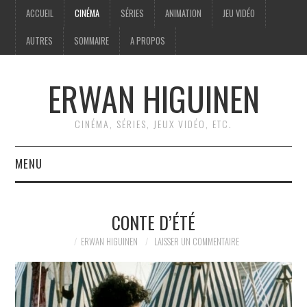
ACCUEIL
CINÉMA
SÉRIES
ANIMATION
JEU VIDÉO
AUTRES
SOMMAIRE
A PROPOS
ERWAN HIGUINEN
CINÉMA, SÉRIES, JEUX VIDÉO, ETC.
MENU
ACCUEIL
CONTE D’ÉTÉ
CINÉMA
ERWAN HIGUINEN
LAISSER UN COMMENTAIRE
SÉRIES
ANIMATION