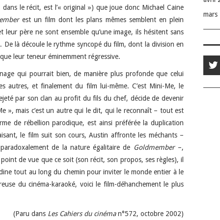
dans le récit, est l’« original ») que joue donc Michael Caine
mars
ember
est un film dont les plans mêmes semblent en plein
 leur père ne sont ensemble qu’une image, ils hésitent sans
er. De là découle le rythme syncopé du film, dont la division en
ns que leur teneur éminemment régressive.
nnage qui pourrait bien, de manière plus profonde que celui
es autres, et finalement du film lui-même. C’est Mini-Me, le
ejeté par son clan au profit du fils du chef, décide de devenir
», mais c’est un autre qui le dit, qui le reconnaît – tout est
forme de rébellion parodique, est ainsi préférée la duplication
isant, le film suit son cours, Austin affronte les méchants –
paradoxalement de la nature égalitaire de
Goldmember
–,
point de vue que ce soit (son récit, son propos, ses règles), il
dine tout au long du chemin pour inviter le monde entier à le
breuse du cinéma-karaoké, voici le film-déhanchement le plus
(Paru dans
Les Cahiers du cinéma
n°572, octobre 2002)