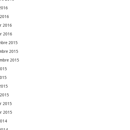
 2016
 2016
er 2016
er 2016
mbre 2015
mbre 2015
embre 2015
2015
2015
 2015
 2015
er 2015
er 2015
2014
 2014