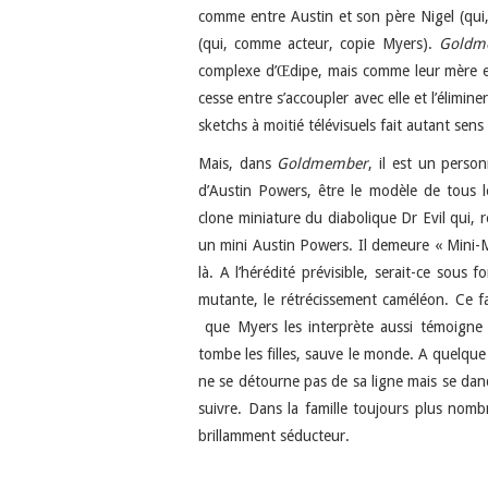
comme entre Austin et son père Nigel (qui, 
(qui, comme acteur, copie Myers).
Goldm
complexe d’Œdipe, mais comme leur mère et
cesse entre s’accoupler avec elle et l’élimin
sketchs à moitié télévisuels fait autant se
Mais, dans
Goldmember
, il est un perso
d’Austin Powers, être le modèle de tous l
clone miniature du diabolique Dr Evil qui, r
un mini Austin Powers. Il demeure « Mini-Me 
là. A l’hérédité prévisible, serait-ce sous 
mutante, le rétrécissement caméléon. Ce fa
que Myers les interprète aussi témoigne 
tombe les filles, sauve le monde. A quelque 
ne se détourne pas de sa ligne mais se dan
suivre. Dans la famille toujours plus nom
brillamment séducteur.