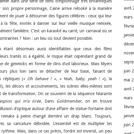
Palmer dans une série de films d’espionnage très britanniques
avril
 son propre personnage, Caine arrive relooké à la manière
lement de jouer à détourner des figures célèbres : ceux qui leur
mars
la fête, invités à danser sur leur vieille musique remixée,
févri
ment familière. C’est un karaoké au carré, un carnaval où se
janvi
ntraintes ? Non : un lieu où tout devient possible.
déce
s
étant désormais aussi identifiables que ceux des films
nove
lleurs traités ici à égalité, le risque était cependant grand de
sept
che de gimmicks en forme de clins d’œil laborieux. Mais Myers
juin 
ours plus loin sans se détacher de leur base, faisant de
 répliques (
« Oh behave ! »
,
« Yeah, baby, yeah ! »
), la
mai 
il), les décors et accoutrements, les scènes elles-mêmes sont
avril
t de transformation. On se souvient de la séquence hilarante
mars
’espion qui m’a tirée
. Dans
Goldmember
, on en trouve
févri
llusion d’optique autour d’une affaire de statue-fontaine doit
janvi
n remake à peine changé derrière un drap blanc. Toujours,
ec sa caricature débridée. L’essentiel est de multiplier les
juin 
 rythme. Mais, dans ce cas précis, l’ordre est inversé, un peu
avril