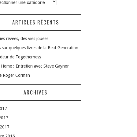
ories
ARTICLES RÉCENTS
ies rêvées, des vies jouées
 sur quelques livres de la Beat Generation
deur de Togetherness
Home : Entretien avec Steve Gaynor
le Roger Corman
ARCHIVES
2017
 2017
 2017
bre 2016