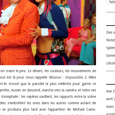
Catég
Des v
Notes
Splen
Gone 
L’éco
 on craint le pire. Le désert, les couleurs, les mouvements de
tout est là pour nous rappeler
Mission : Impossible 2
. Mike
t-ils trouvé que la parodie la plus vieillotte pour garnir ce
’arrête, Austin en descend, marche vers la caméra et retire ses
mai 
 triomphale : les repères vacillent, les rapports entre la scène
avril
dies s’emboîtent les unes dans les autres comme autant de
mars
se produira plus tard avec l’apparition de Michael Caine.
octo