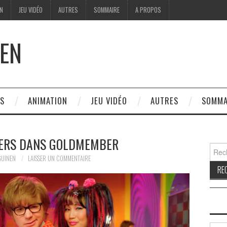
ON
JEU VIDÉO
AUTRES
SOMMAIRE
A PROPOS
EN
ES
ANIMATION
JEU VIDÉO
AUTRES
SOMMA
ERS DANS GOLDMEMBER
Reche
GUINEN
LAISSER UN COMMENTAIRE