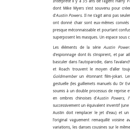
Interprète il y a 35 ans de l’agent Harry 
dont Mike Myers s’est souvenu pour créer
d’
Austin Powers
. Il ne s’agit ainsi pas seu
ont donné chair sont eux-mêmes conviés à 
presque méconnaissable et pourtant confusé
superposent les masques. Un espace sous co
Les éléments de la série
Austin Power
d’espionnage dont ils s’inspirent, et par ai
basculer dans l’autoparodie, dans l’avalan
et Roach trouvent le moyen d’aller touj
Goldmember
un étonnant film-jokari. Les
gestuelle (les guillemets manuels du Dr Ev
soumis à un double processus de reprise e
en ombres chinoises d’
Austin Powers, l
successivement un équivalent inventif (une i
Austin doit remplacer le jet d’eau) et u
l’original vaguement remaquillé voisine av
variations, les danses cousines sur le même