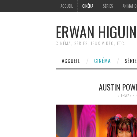
ACCUEIL
CINÉMA
SÉRIES
ANIMATI
ERWAN HIGUIN
CINÉMA, SÉRIES, JEUX VIDÉO, ETC.
ACCUEIL
CINÉMA
SÉRI
AUSTIN POW
ERWAN HI