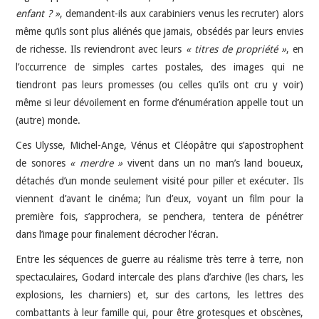
enfant ? »
, demandent-ils aux carabiniers venus les recruter) alors
même qu’ils sont plus aliénés que jamais, obsédés par leurs envies
de richesse. Ils reviendront avec leurs
« titres de propriété »
, en
l’occurrence de simples cartes postales, des images qui ne
tiendront pas leurs promesses (ou celles qu’ils ont cru y voir)
même si leur dévoilement en forme d’énumération appelle tout un
(autre) monde.
Ces Ulysse, Michel-Ange, Vénus et Cléopâtre qui s’apostrophent
de sonores
« merdre »
vivent dans un no man’s land boueux,
détachés d’un monde seulement visité pour piller et exécuter. Ils
viennent d’avant le cinéma; l’un d’eux, voyant un film pour la
première fois, s’approchera, se penchera, tentera de pénétrer
dans l’image pour finalement décrocher l’écran.
Entre les séquences de guerre au réalisme très terre à terre, non
spectaculaires, Godard intercale des plans d’archive (les chars, les
explosions, les charniers) et, sur des cartons, les lettres des
combattants à leur famille qui, pour être grotesques et obscènes,