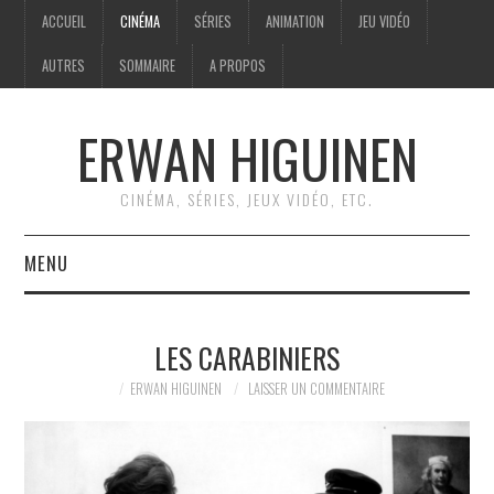
ACCUEIL
CINÉMA
SÉRIES
ANIMATION
JEU VIDÉO
AUTRES
SOMMAIRE
A PROPOS
ERWAN HIGUINEN
CINÉMA, SÉRIES, JEUX VIDÉO, ETC.
MENU
ACCUEIL
LES CARABINIERS
CINÉMA
ERWAN HIGUINEN
LAISSER UN COMMENTAIRE
SÉRIES
ANIMATION