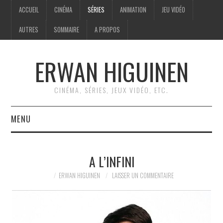
ACCUEIL
CINÉMA
SÉRIES
ANIMATION
JEU VIDÉO
AUTRES
SOMMAIRE
A PROPOS
ERWAN HIGUINEN
CINÉMA, SÉRIES, JEUX VIDÉO, ETC.
MENU
ACCUEIL
A L’INFINI
CINÉMA
ERWAN HIGUINEN
LAISSER UN COMMENTAIRE
SÉRIES
ANIMATION