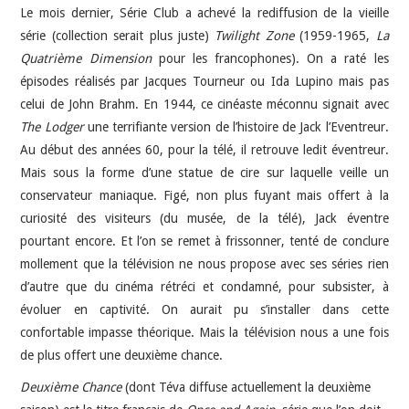
Le mois dernier, Série Club a achevé la rediffusion de la vieille
série (collection serait plus juste)
Twilight Zone
(1959-1965,
La
Quatrième Dimension
pour les francophones). On a raté les
épisodes réalisés par Jacques Tourneur ou Ida Lupino mais pas
celui de John Brahm. En 1944, ce cinéaste méconnu signait avec
The Lodger
une terrifiante version de l’histoire de Jack l’Eventreur.
Au début des années 60, pour la télé, il retrouve ledit éventreur.
Mais sous la forme d’une statue de cire sur laquelle veille un
conservateur maniaque. Figé, non plus fuyant mais offert à la
curiosité des visiteurs (du musée, de la télé), Jack éventre
pourtant encore. Et l’on se remet à frissonner, tenté de conclure
mollement que la télévision ne nous propose avec ses séries rien
d’autre que du cinéma rétréci et condamné, pour subsister, à
évoluer en captivité. On aurait pu s’installer dans cette
confortable impasse théorique. Mais la télévision nous a une fois
de plus offert une deuxième chance.
Deuxième Chance
(dont Téva diffuse actuellement la deuxième