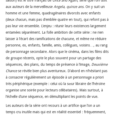
saison) est le titre français de
Once and Again
, série que l’on doit
aux auteurs de la merveilleuse
Angela, quinze ans
. On y suit un
homme et une femme, quadragénaires divorcés avec enfants
(deux chacun, mais pas d’emblée quatre en tout), qui refont pas à
pas leur vie ensemble. L’enjeu : réunir leurs existences largement
entamées séparément. La folle ambition de cette série : ne rien
laisser à l’écart des ramifications de chacune, et même ne réduire
personne, ex, enfants, famille, amis, collègues, voisins…, au rang
de personnage secondaire. Alors que le cinéma, dans les films dits
de groupe récents, opte le plus souvent pour un partage des
séquences, des plans, du temps de présence à l’image,
Deuxième
Chance
se révèle bien plus aventureux. D’abord en n’hésitant pas
à consacrer régulièrement un épisode à un personnage a priori
très périphérique (exemple : celui où la sœur libraire de l’héroïne
organise une soirée pour lecteurs célibataires). Mais surtout, à
l’échelle d’une séquence, en démultipliant les points de vue.
Les auteurs de la série ont recours à un artifice que l’on a un
temps cru inutile mais qui est en réalité essentiel : fréquemment,