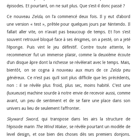
épisodes. Et pourtant, on ne suit plus. Que s’est-il donc passé ?
Ce nouveau
Zelda
, on l’a commencé deux fois. Il y eut d’abord
une version « test », prêtée pour quelques jours par Nintendo. Il
fallait aller vite, on n’avait pas beaucoup de temps. Et l’on s’est
souvent retrouvé bloqué face à ses énigmes, on a pesté, on a jeté
l’éponge. Puis vint le jeu définitif. Contre toute attente, le
recommencer fut un immense plaisir, comme la deuxième écoute
d’un disque âpre dont la richesse se révèlerait avec le temps. Mais,
bientôt, on se cogna à nouveau aux murs de ce
Zelda
peu
généreux. Ce n’est pas qu’il soit plus difficile que les précédents,
non : il se révèle plus froid, plus sec, moins habité. C’est une
(luxueuse) machine sourde à notre envie de recevoir aussi, comme
avant, un peu de sentiment et de se faire une place dans son
univers au lieu de seulement l’affronter.
Skyward Sword
, qui transpose dans les airs la structure de
l’épisode marin
The Wind Waker
, se révèle pourtant un modèle de
level design, et ose bien des choses dès ses premiers donjons.