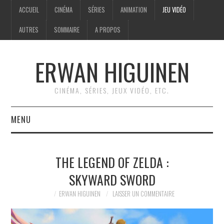
ACCUEIL
CINÉMA
SÉRIES
ANIMATION
JEU VIDÉO
AUTRES
SOMMAIRE
A PROPOS
ERWAN HIGUINEN
CINÉMA, SÉRIES, JEUX VIDÉO, ETC.
MENU
ACCUEIL
THE LEGEND OF ZELDA :
CINÉMA
SKYWARD SWORD
SÉRIES
ERWAN HIGUINEN
LAISSER UN COMMENTAIRE
ANIMATION