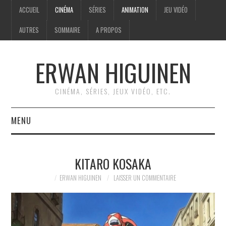
ACCUEIL
CINÉMA
SÉRIES
ANIMATION
JEU VIDÉO
AUTRES
SOMMAIRE
A PROPOS
ERWAN HIGUINEN
CINÉMA, SÉRIES, JEUX VIDÉO, ETC.
MENU
ACCUEIL
KITARO KOSAKA
CINÉMA
ERWAN HIGUINEN
LAISSER UN COMMENTAIRE
SÉRIES
ANIMATION