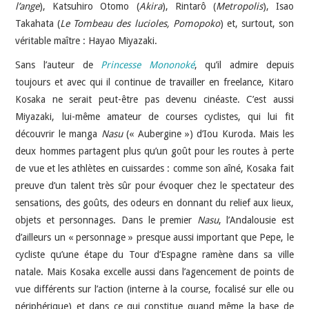
l’ange
), Katsuhiro Otomo (
Akira
), Rintarô (
Metropolis
), Isao
Takahata (
Le Tombeau des lucioles, Pomopoko
) et, surtout, son
véritable maître : Hayao Miyazaki.
Sans l’auteur de
Princesse Mononoké
, qu’il admire depuis
toujours et avec qui il continue de travailler en freelance, Kitaro
Kosaka ne serait peut-être pas devenu cinéaste. C’est aussi
Miyazaki, lui-même amateur de courses cyclistes, qui lui fit
découvrir le manga
Nasu
(« Aubergine ») d’Iou Kuroda. Mais les
deux hommes partagent plus qu’un goût pour les routes à perte
de vue et les athlètes en cuissardes : comme son aîné, Kosaka fait
preuve d’un talent très sûr pour évoquer chez le spectateur des
sensations, des goûts, des odeurs en donnant du relief aux lieux,
objets et personnages. Dans le premier
Nasu
, l’Andalousie est
d’ailleurs un « personnage » presque aussi important que Pepe, le
cycliste qu’une étape du Tour d’Espagne ramène dans sa ville
natale. Mais Kosaka excelle aussi dans l’agencement de points de
vue différents sur l’action (interne à la course, focalisé sur elle ou
périphérique) et dans ce qui constitue quand même la base de