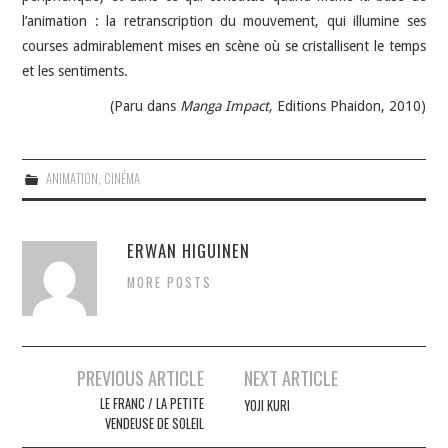
l’animation : la retranscription du mouvement, qui illumine ses
courses admirablement mises en scène où se cristallisent le temps
et les sentiments.
(Paru dans
Manga Impact,
Editions Phaidon,
2010)
ANIMATION
,
CINÉMA
ERWAN HIGUINEN
MORE POSTS
Navigation
PREVIOUS ARTICLE
NEXT ARTICLE
des
LE FRANC / LA PETITE
YOJI KURI
VENDEUSE DE SOLEIL
articles