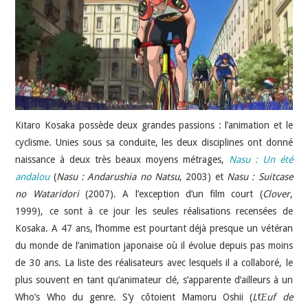
JEU VIDÉO
AUTRES
SOMMAIRE
Kitaro Kosaka possède deux grandes passions : l’animation et le
A PROPOS
cyclisme. Unies sous sa conduite, les deux disciplines ont donné
naissance à deux très beaux moyens métrages,
Nasu : Un été
andalou
(
Nasu : Andarushia no Natsu
, 2003) et
Nasu : Suitcase
no Wataridori
(2007). A l’exception d’un film court (
Clover
,
1999), ce sont à ce jour les seules réalisations recensées de
Kosaka. A 47 ans, l’homme est pourtant déjà presque un vétéran
du monde de l’animation japonaise où il évolue depuis pas moins
de 30 ans. La liste des réalisateurs avec lesquels il a collaboré, le
plus souvent en tant qu’animateur clé, s’apparente d’ailleurs à un
Who’s Who du genre. S’y côtoient Mamoru Oshii (
L’Œuf de