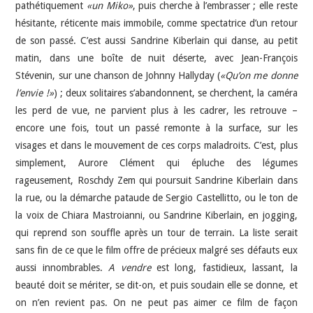
pathétiquement
«un Miko»
, puis cherche à l’embrasser ; elle reste
hésitante, réticente mais immobile, comme spectatrice d’un retour
de son passé. C’est aussi Sandrine Kiberlain qui danse, au petit
matin, dans une boîte de nuit déserte, avec Jean-François
Stévenin, sur une chanson de Johnny Hallyday (
«Qu’on me donne
l’envie !»
) ; deux solitaires s’abandonnent, se cherchent, la caméra
les perd de vue, ne parvient plus à les cadrer, les retrouve –
encore une fois, tout un passé remonte à la surface, sur les
visages et dans le mouvement de ces corps maladroits. C’est, plus
simplement, Aurore Clément qui épluche des légumes
rageusement, Roschdy Zem qui poursuit Sandrine Kiberlain dans
la rue, ou la démarche pataude de Sergio Castellitto, ou le ton de
la voix de Chiara Mastroianni, ou Sandrine Kiberlain, en jogging,
qui reprend son souffle après un tour de terrain. La liste serait
sans fin de ce que le film offre de précieux malgré ses défauts eux
aussi innombrables.
A vendre
est long, fastidieux, lassant, la
beauté doit se mériter, se dit-on, et puis soudain elle se donne, et
on n’en revient pas. On ne peut pas aimer ce film de façon