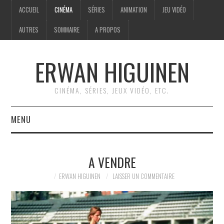
ACCUEIL
CINÉMA
SÉRIES
ANIMATION
JEU VIDÉO
AUTRES
SOMMAIRE
A PROPOS
ERWAN HIGUINEN
CINÉMA, SÉRIES, JEUX VIDÉO, ETC.
MENU
ACCUEIL
A VENDRE
CINÉMA
ERWAN HIGUINEN
LAISSER UN COMMENTAIRE
SÉRIES
ANIMATION