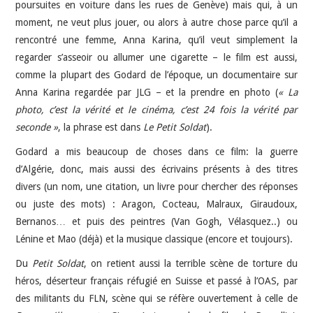
poursuites en voiture dans les rues de Genève) mais qui, à un
moment, ne veut plus jouer, ou alors à autre chose parce qu’il a
rencontré une femme, Anna Karina, qu’il veut simplement la
regarder s’asseoir ou allumer une cigarette – le film est aussi,
comme la plupart des Godard de l’époque, un documentaire sur
Anna Karina regardée par JLG – et la prendre en photo (
« La
photo, c’est la vérité et le cinéma, c’est 24 fois la vérité par
seconde »
, la phrase est dans
Le Petit Soldat
).
Godard a mis beaucoup de choses dans ce film: la guerre
d’Algérie, donc, mais aussi des écrivains présents à des titres
divers (un nom, une citation, un livre pour chercher des réponses
ou juste des mots) : Aragon, Cocteau, Malraux, Giraudoux,
Bernanos… et puis des peintres (Van Gogh, Vélasquez..) ou
Lénine et Mao (déjà) et la musique classique (encore et toujours).
Du
Petit Soldat
, on retient aussi la terrible scène de torture du
héros, déserteur français réfugié en Suisse et passé à l’OAS, par
des militants du FLN, scène qui se réfère ouvertement à celle de