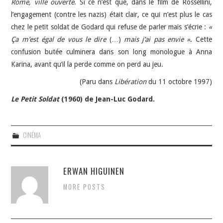
Rome, ville ouverte
. Si ce n’est que, dans le film de Rossellini,
l’engagement (contre les nazis) était clair, ce qui n’est plus le cas
chez le petit soldat de Godard qui refuse de parler mais s’écrie :
«
Ça m’est égal de vous le dire
(…)
mais j’ai pas envie »
. Cette
confusion butée culminera dans son long monologue à Anna
Karina, avant qu’il la perde comme on perd au jeu.
(Paru dans
Libération
du 11 octobre 1997)
Le Petit Soldat
(1960) de Jean-Luc Godard.
CINÉMA
ERWAN HIGUINEN
MORE POSTS