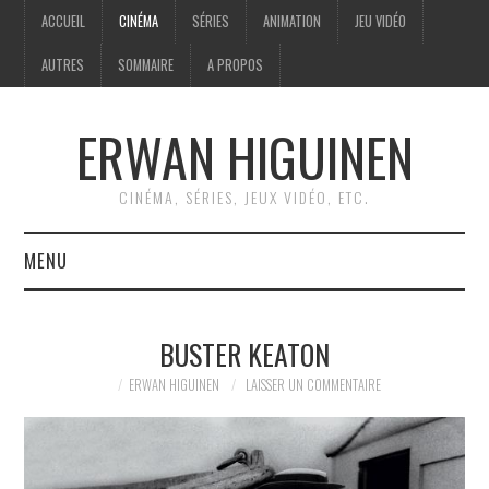
ACCUEIL
CINÉMA
SÉRIES
ANIMATION
JEU VIDÉO
AUTRES
SOMMAIRE
A PROPOS
ERWAN HIGUINEN
CINÉMA, SÉRIES, JEUX VIDÉO, ETC.
MENU
ACCUEIL
BUSTER KEATON
CINÉMA
ERWAN HIGUINEN
LAISSER UN COMMENTAIRE
SÉRIES
ANIMATION