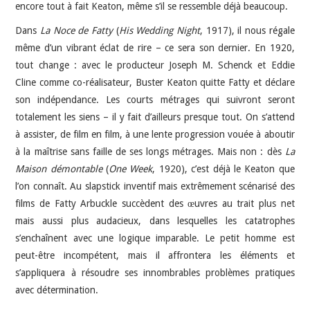
encore tout à fait Keaton, même s’il se ressemble déjà beaucoup.
Dans
La Noce de Fatty
(
His Wedding Night
, 1917), il nous régale
même d’un vibrant éclat de rire – ce sera son dernier. En 1920,
tout change : avec le producteur Joseph M. Schenck et Eddie
Cline comme co-réalisateur, Buster Keaton quitte Fatty et déclare
son indépendance. Les courts métrages qui suivront seront
totalement les siens – il y fait d’ailleurs presque tout. On s’attend
à assister, de film en film, à une lente progression vouée à aboutir
à la maîtrise sans faille de ses longs métrages. Mais non : dès
La
Maison démontable
(
One Week
, 1920), c’est déjà le Keaton que
l’on connaît. Au slapstick inventif mais extrêmement scénarisé des
films de Fatty Arbuckle succèdent des œuvres au trait plus net
mais aussi plus audacieux, dans lesquelles les catatrophes
s’enchaînent avec une logique imparable. Le petit homme est
peut-être incompétent, mais il affrontera les éléments et
s’appliquera à résoudre ses innombrables problèmes pratiques
avec détermination.