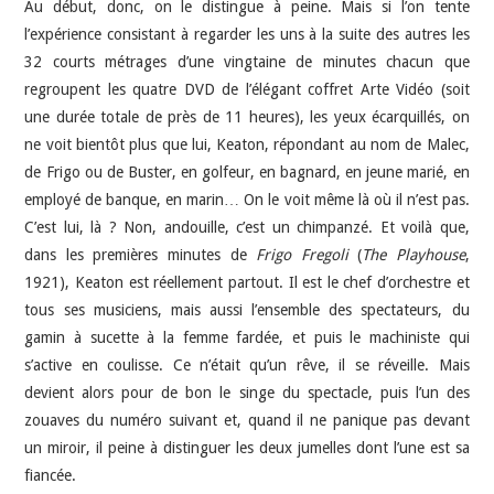
Au début, donc, on le distingue à peine. Mais si l’on tente
l’expérience consistant à regarder les uns à la suite des autres les
32 courts métrages d’une vingtaine de minutes chacun que
regroupent les quatre DVD de l’élégant coffret Arte Vidéo (soit
une durée totale de près de 11 heures), les yeux écarquillés, on
ne voit bientôt plus que lui, Keaton, répondant au nom de Malec,
de Frigo ou de Buster, en golfeur, en bagnard, en jeune marié, en
employé de banque, en marin… On le voit même là où il n’est pas.
C’est lui, là ? Non, andouille, c’est un chimpanzé. Et voilà que,
dans les premières minutes de
Frigo Fregoli
(
The Playhouse
,
1921), Keaton est réellement partout. Il est le chef d’orchestre et
tous ses musiciens, mais aussi l’ensemble des spectateurs, du
gamin à sucette à la femme fardée, et puis le machiniste qui
s’active en coulisse. Ce n’était qu’un rêve, il se réveille. Mais
devient alors pour de bon le singe du spectacle, puis l’un des
zouaves du numéro suivant et, quand il ne panique pas devant
un miroir, il peine à distinguer les deux jumelles dont l’une est sa
fiancée.