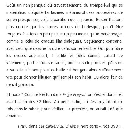
Goût un rien paniqué du travestissement, du trompe-l’œil qui se
matérialise, ubiquité fantasmée, métamorphoses successives de
soi en presque soi, voilà la partition qui se joue ici. Buster Keaton,
plus encore que les autres acteurs du burlesque, paraît être
toujours à la fois un peu plus et un peu moins qu’un personnage,
comme si celui de chaque film dialoguait, vaguement contrarié,
avec celui que dessine l’œuvre dans son ensemble. Ou, pour dire
les choses autrement, il enfile les rôles comme autant de
vêtements, parfois l’un sur l’autre, pour ensuite prouver qu’il sont
à sa taille. Et tant pis si ça baille : il bougera alors suffisamment
vite pour donner l’illusion qu’il remplit son habit. Ou alors, l’air de
rien, il grandira.
Et nous ? Comme Keaton dans
Frigo Fregoli
, on s’est endormi, et
avant la fin des 32 films. Au petit matin, on s’est regardé deux
fois dans le miroir, pour vérifier. La première, on aurait juré que
c’était lui.
(Paru dans
Les Cahiers du cinéma
, hors-série « Nos DVD »,